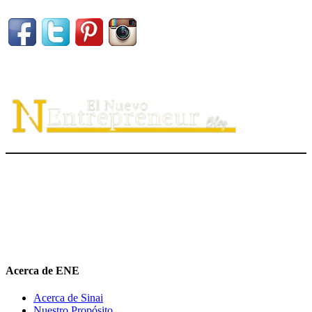
El Nuevo Entrepreneur tiene como misión ayudar a los
emprendedores de servicio a
descubrir
su propósito organizacional,
potenciar
su valor auténtico como ventaja competitiva
diferenciadora e
impulsar
su mensaje de marca en el medio digital.
hola@elnuevoentrepreneur.com
Acerca de ENE
Acerca de Sinai
Nuestro Propósito