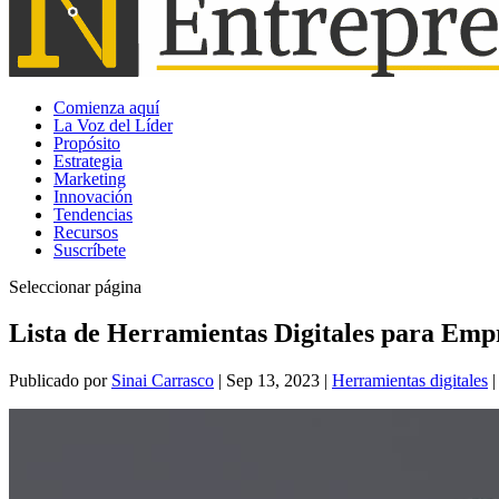
Comienza aquí
La Voz del Líder
Propósito
Estrategia
Marketing
Innovación
Tendencias
Recursos
Suscríbete
Seleccionar página
Lista de Herramientas Digitales para Em
Publicado por
Sinai Carrasco
|
Sep 13, 2023
|
Herramientas digitales