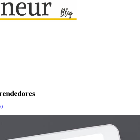
prendedores
|
0