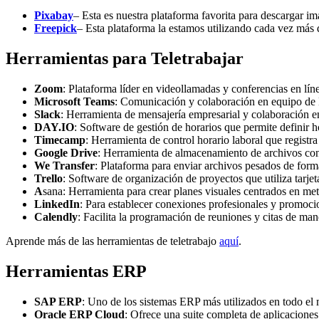
Pixabay
– Esta es nuestra plataforma favorita para descargar im
Freepick
– Esta plataforma la estamos utilizando cada vez más
Herramientas para Teletrabajar
Zoom
: Plataforma líder en videollamadas y conferencias en lín
Microsoft Teams
: Comunicación y colaboración en equipo de 
Slack
: Herramienta de mensajería empresarial y colaboración e
DAY.IO
: Software de gestión de horarios que permite definir ho
Timecamp
: Herramienta de control horario laboral que registr
Google Drive
: Herramienta de almacenamiento de archivos con 
We Transfer
: Plataforma para enviar archivos pesados de forma
Trello
: Software de organización de proyectos que utiliza tarjeta
A
sana: Herramienta para crear planes visuales centrados en meta
LinkedIn
: Para establecer conexiones profesionales y promocio
Calendly
: Facilita la programación de reuniones y citas de mane
Aprende más de las herramientas de teletrabajo
aquí
.
Herramientas ERP
SAP ERP
: Uno de los sistemas ERP más utilizados en todo el 
Oracle ERP Cloud
: Ofrece una suite completa de aplicaciones