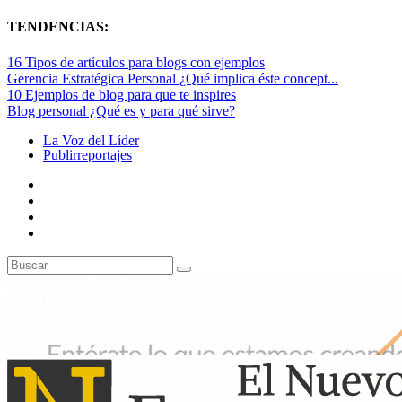
TENDENCIAS:
16 Tipos de artículos para blogs con ejemplos
Gerencia Estratégica Personal ¿Qué implica éste concept...
10 Ejemplos de blog para que te inspires
Blog personal ¿Qué es y para qué sirve?
La Voz del Líder
Publirreportajes