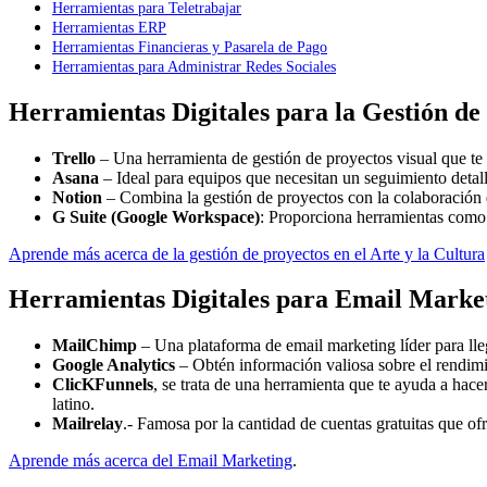
Herramientas para Teletrabajar
Herramientas ERP
Herramientas Financieras y Pasarela de Pago
Herramientas para Administrar Redes Sociales
Herramientas Digitales para la Gestión de
Trello
– Una herramienta de gestión de proyectos visual que te 
Asana
– Ideal para equipos que necesitan un seguimiento detall
Notion
– Combina la gestión de proyectos con la colaboración
G Suite (Google Workspace)
: Proporciona herramientas como
Aprende más acerca de la gestión de proyectos en el Arte y la Cultura
Herramientas Digitales para Email Marke
MailChimp
– Una plataforma de email marketing líder para lleg
Google Analytics
– Obtén información valiosa sobre el rendimi
ClicKFunnels
, se trata de una herramienta que te ayuda a hac
latino.
Mailrelay
.- Famosa por la cantidad de cuentas gratuitas que ofr
Aprende más acerca del Email Marketing
.