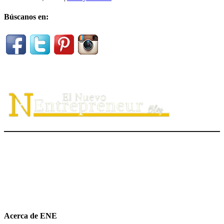
Búscanos en:
El Nuevo Entrepreneur tiene como misión ayudar a los
emprendedores de servicio a
descubrir
su propósito organizacional,
potenciar
su valor auténtico como ventaja competitiva
diferenciadora e
impulsar
su mensaje de marca en el medio digital.
hola@elnuevoentrepreneur.com
Acerca de ENE