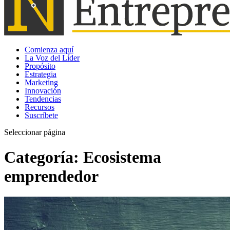
Comienza aquí
La Voz del Líder
Propósito
Estrategia
Marketing
Innovación
Tendencias
Recursos
Suscríbete
Seleccionar página
Categoría:
Ecosistema
emprendedor