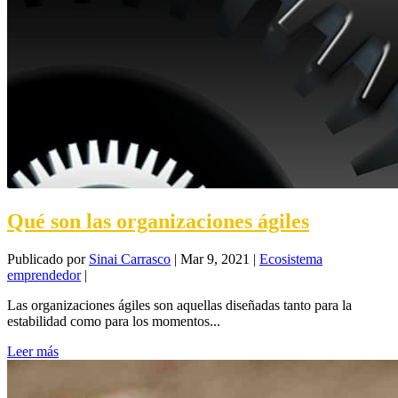
Qué son las organizaciones ágiles
Publicado por
Sinai Carrasco
|
Mar 9, 2021
|
Ecosistema
emprendedor
|
Las organizaciones ágiles son aquellas diseñadas tanto para la
estabilidad como para los momentos...
Leer más