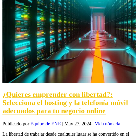
¿Quieres emprender con libertad?:
Selecciona el hosting y la telefonía móvil
adecuados para tu negocio online
Publicado por
Equipo de ENE
|
May 27, 2024
|
Vida nómada
|
La libertad de trabajar desde cualquier lugar se ha convertido en el