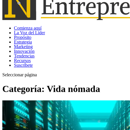
Comienza aquí
La Voz del Líder
Propósito
Estrategia
Marketing
Innovación
Tendencias
Recursos
Suscríbete
Seleccionar página
Categoría:
Vida nómada