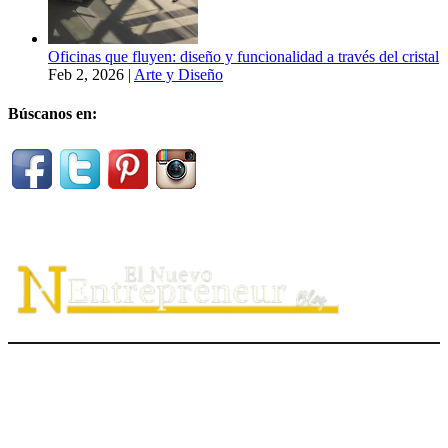
Oficinas que fluyen: diseño y funcionalidad a través del cristal
Feb 2, 2026
|
Arte y Diseño
Búscanos en:
El Nuevo Entrepreneur tiene como misión ayudar a los
emprendedores de servicio a
descubrir
su propósito organizacional,
potenciar
su valor auténtico como ventaja competitiva
diferenciadora e
impulsar
su mensaje de marca en el medio digital.