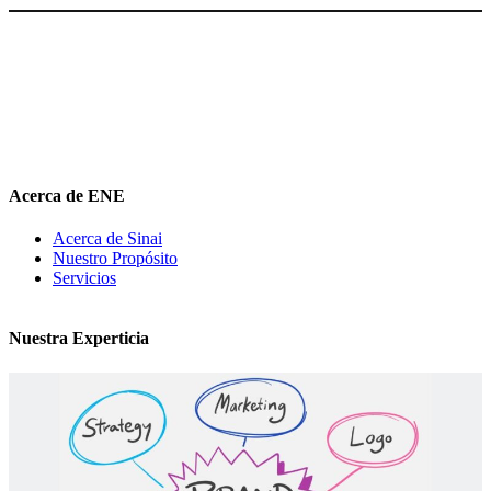
El Nuevo Entrepreneur tiene como misión ayudar a los
emprendedores de servicio a
descubrir
su propósito organizacional,
potenciar
su valor auténtico como ventaja competitiva
diferenciadora e
impulsar
su mensaje de marca en el medio digital.
hola@elnuevoentrepreneur.com
Acerca de ENE
Acerca de Sinai
Nuestro Propósito
Servicios
Nuestra Experticia