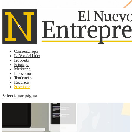
Comienza aquí
La Voz del Líder
Propósito
Estrategia
Marketing
Innovación
Tendencias
Recursos
Suscríbete
Seleccionar página