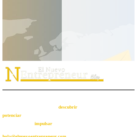
El Nuevo Entrepreneur tiene como misión ayudar a los
emprendedores de servicio a
descubrir
su propósito organizacional,
potenciar
su valor auténtico como ventaja competitiva
diferenciadora e
impulsar
su mensaje de marca en el medio digital.
hola@elnuevoentrepreneur.com