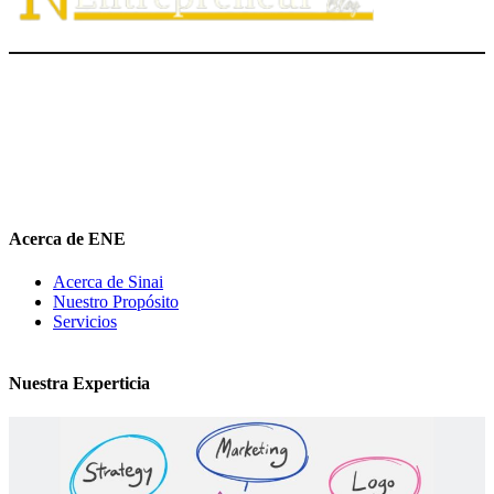
El Nuevo Entrepreneur tiene como misión ayudar a los
emprendedores de servicio a
descubrir
su propósito organizacional,
potenciar
su valor auténtico como ventaja competitiva
diferenciadora e
impulsar
su mensaje de marca en el medio digital.
hola@elnuevoentrepreneur.com
Acerca de ENE
Acerca de Sinai
Nuestro Propósito
Servicios
Nuestra Experticia