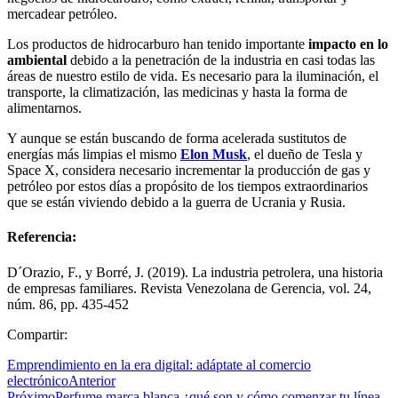
mercadear petróleo.
Los productos de hidrocarburo han tenido importante
impacto en lo
ambiental
debido a la penetración de la industria en casi todas las
áreas de nuestro estilo de vida. Es necesario para la iluminación, el
transporte, la climatización, las medicinas y hasta la forma de
alimentarnos.
Y aunque se están buscando de forma acelerada sustitutos de
energías más limpias el mismo
Elon Musk
, el dueño de Tesla y
Space X, considera necesario incrementar la producción de gas y
petróleo por estos días a propósito de los tiempos extraordinarios
que se están viviendo debido a la guerra de Ucrania y Rusia.
Referencia:
D´Orazio, F., y Borré, J. (2019). La industria petrolera, una historia
de empresas familiares. Revista Venezolana de Gerencia, vol. 24,
núm. 86, pp. 435-452
Compartir:
Emprendimiento en la era digital: adáptate al comercio
electrónico
Anterior
Próximo
Perfume marca blanca ¿qué son y cómo comenzar tu línea