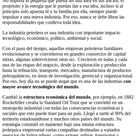
No importa lo pequeña que pueda ser una idea en sus inicios, el
propósito y la energía que le puedas dar a esa idea, incluso si al
principio solo apuesta tú y tu familia por ella, siempre puede
impulsar a una nueva industria. Por eso, nunca se debe librar las
responsabilidades que conlleva toda idea.
La industria petrolera es una industria con importante impacto
tecnológico, económico, político, ambiental y social.
Con el paso del tiempo, aquellas empresas petroleras familiares
evolucionaron y se convirtieron en grandes consorcios de capital
mixto, algunas sobrevivieron otras no. Crecieron en todas y cada
una de las etapas del negocio, desde la exploración y producción
hasta la refinación, transporte, mercadeo, manufactura de productos
petroquímicos, en áreas de investigación, gerencial y organizacional.
Por eso, hoy día no se puede negar que es una de las industrias
con
mayor avance tecnológico del mundo
.
Cambió la
estructura económica del mundo
, por ejemplo, en 1882
Rockefeller creaba la Standard Oil Trust que se convirtió en un
monopolio industrial con todas las consecuencias económicas y
sociales que esto puede traer para un país. Llegó a surtir al 90% del
territorio estadounidense y muchos otros países del mundo. Su
estrategia consistió en mantener bajo una misma estructura
jerárquica empresarial varias compañías destinadas a variados
negocios de hidrocarburo, como extraer, refinar, transportar y