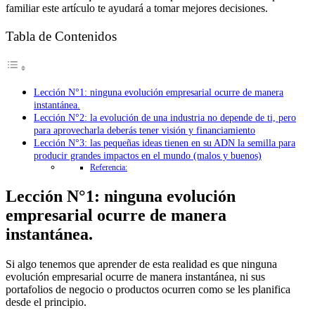
familiar este artículo te ayudará a tomar mejores decisiones.
Tabla de Contenidos
Lección N°1: ninguna evolución empresarial ocurre de manera
instantánea.
Lección N°2: la evolución de una industria no depende de ti, pero
para aprovecharla deberás tener visión y financiamiento
Lección N°3: las pequeñas ideas tienen en su ADN la semilla para
producir grandes impactos en el mundo (malos y buenos)
Referencia:
Lección N°1: ninguna evolución
empresarial ocurre de manera
instantánea.
Si algo tenemos que aprender de esta realidad es que ninguna
evolución empresarial ocurre de manera instantánea, ni sus
portafolios de negocio o productos ocurren como se les planifica
desde el principio.