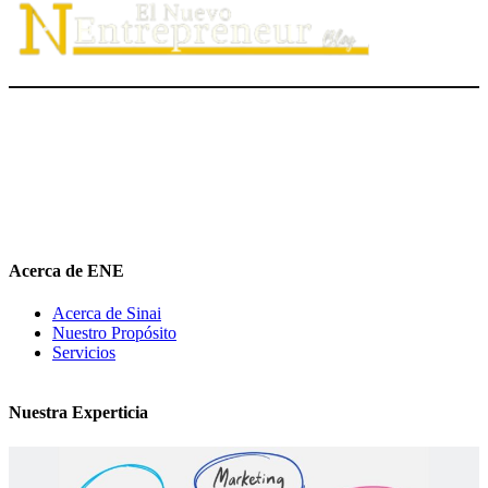
El Nuevo Entrepreneur tiene como misión ayudar a los
emprendedores de servicio a
descubrir
su propósito organizacional,
potenciar
su valor auténtico como ventaja competitiva
diferenciadora e
impulsar
su mensaje de marca en el medio digital.
hola@elnuevoentrepreneur.com
Acerca de ENE
Acerca de Sinai
Nuestro Propósito
Servicios
Nuestra Experticia