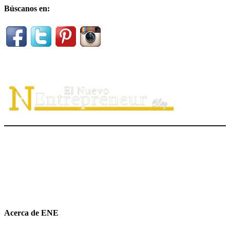
Búscanos en:
El Nuevo Entrepreneur tiene como misión ayudar a los
emprendedores de servicio a
descubrir
su propósito organizacional,
potenciar
su valor auténtico como ventaja competitiva
diferenciadora e
impulsar
su mensaje de marca en el medio digital.
hola@elnuevoentrepreneur.com
Acerca de ENE