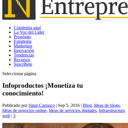
Comienza aquí
La Voz del Líder
Propósito
Estrategia
Marketing
Innovación
Tendencias
Recursos
Suscríbete
Seleccionar página
Infoproductos ¡Monetiza tu
conocimiento!
Publicado por
Sinai Carrasco
|
Sep 5, 2016
|
Blog
,
Ideas de blogs
,
Ideas de negocios online
,
Ideas de servicios digitales
,
Infraestructura
web
|
3