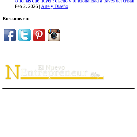
Oficinas que fluyen: diseño y funcionalidad a través del cristal
Feb 2, 2026
|
Arte y Diseño
Búscanos en:
El Nuevo Entrepreneur tiene como misión ayudar a los
emprendedores de servicio a
descubrir
su propósito organizacional,
potenciar
su valor auténtico como ventaja competitiva
diferenciadora e
impulsar
su mensaje de marca en el medio digital.
hola@elnuevoentrepreneur.com