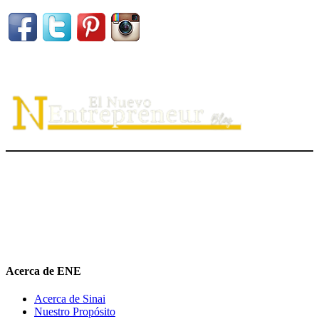
El Nuevo Entrepreneur tiene como misión ayudar a los
emprendedores de servicio a
descubrir
su propósito organizacional,
potenciar
su valor auténtico como ventaja competitiva
diferenciadora e
impulsar
su mensaje de marca en el medio digital.
hola@elnuevoentrepreneur.com
Acerca de ENE
Acerca de Sinai
Nuestro Propósito