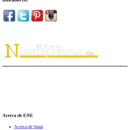
El Nuevo Entrepreneur tiene como misión ayudar a los
emprendedores de servicio a
descubrir
su propósito organizacional,
potenciar
su valor auténtico como ventaja competitiva
diferenciadora e
impulsar
su mensaje de marca en el medio digital.
hola@elnuevoentrepreneur.com
Acerca de ENE
Acerca de Sinai