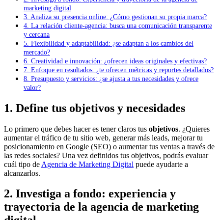
marketing digital
3. Analiza su presencia online: ¿Cómo gestionan su propia marca?
4. La relación cliente-agencia: busca una comunicación transparente
y cercana
5. Flexibilidad y adaptabilidad: ¿se adaptan a los cambios del
mercado?
6. Creatividad e innovación: ¿ofrecen ideas originales y efectivas?
7. Enfoque en resultados: ¿te ofrecen métricas y reportes detallados?
8. Presupuesto y servicios: ¿se ajusta a tus necesidades y ofrece
valor?
1. Define tus objetivos y necesidades
Lo primero que debes hacer es tener claros tus
objetivos
. ¿Quieres
aumentar el tráfico de tu sitio web, generar más leads, mejorar tu
posicionamiento en Google (SEO) o aumentar tus ventas a través de
las redes sociales? Una vez definidos tus objetivos, podrás evaluar
cuál tipo de
Agencia de Marketing Digital
puede ayudarte a
alcanzarlos.
2. Investiga a fondo: experiencia y
trayectoria de la agencia de marketing