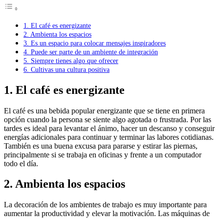
1. El café es energizante
2. Ambienta los espacios
3. Es un espacio para colocar mensajes inspiradores
4. Puede ser parte de un ambiente de integración
5. Siempre tienes algo que ofrecer
6. Cultivas una cultura positiva
1.
El café es energizante
El café es una bebida popular energizante que se tiene en primera
opción cuando la persona se siente algo agotada o frustrada. Por las
tardes es ideal para levantar el ánimo, hacer un descanso y conseguir
energías adicionales para continuar y terminar las labores cotidianas.
También es una buena excusa para pararse y estirar las piernas,
principalmente si se trabaja en oficinas y frente a un computador
todo el día.
2.
Ambienta los espacios
La decoración de los ambientes de trabajo es muy importante para
aumentar la productividad y elevar la motivación. Las máquinas de