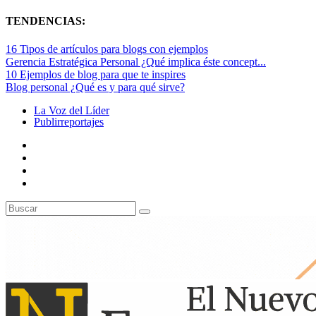
TENDENCIAS:
16 Tipos de artículos para blogs con ejemplos
Gerencia Estratégica Personal ¿Qué implica éste concept...
10 Ejemplos de blog para que te inspires
Blog personal ¿Qué es y para qué sirve?
La Voz del Líder
Publirreportajes