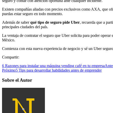
seguro y contar con atención oportuna ante cualquier incidente.
Existen compañías aliadas con precios exclusivos como AXA, que ofre
puedas estar seguro en todo momento.
Además de saber
qué tipo de seguro pide Uber
, recuerda que a part
principales ciudades del país.
La ventaja de contratar el seguro que Uber solicita para poder operar e
México.
Comienza con esta nueva experiencia de negocio y sé un Uber seguro pa
Compartir:
6 Razones para instalar una máquina vending café en tu empresa
Ante
Próximo
5 Tips para desarrollar habilidades antes de emprender
Sobre el Autor