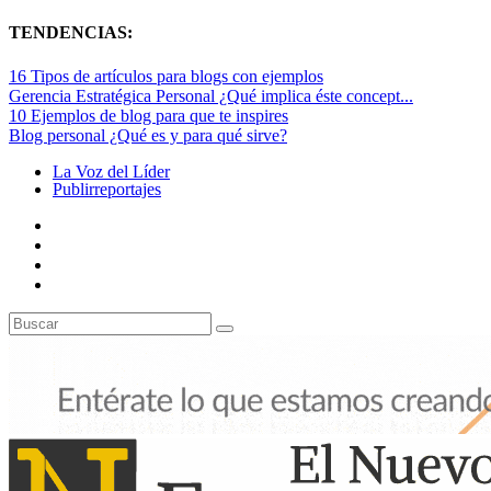
TENDENCIAS:
16 Tipos de artículos para blogs con ejemplos
Gerencia Estratégica Personal ¿Qué implica éste concept...
10 Ejemplos de blog para que te inspires
Blog personal ¿Qué es y para qué sirve?
La Voz del Líder
Publirreportajes