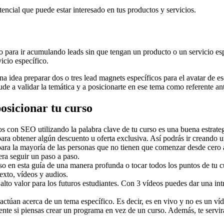
otencial que puede estar interesado en tus productos y servicios.
para ir acumulando leads sin que tengan un producto o un servicio especí
icio específico.
 idea preparar dos o tres lead magnets específicos para el avatar de es
ude a validar la temática y a posicionarte en ese tema como referente an
osicionar tu curso
os con SEO utilizando la palabra clave de tu curso es una buena estrate
ara obtener algún descuento u oferta exclusiva. Así podrás ir creando un
 para la mayoría de las personas que no tienen que comenzar desde cero a
era seguir un paso a paso.
rso en esta guía de una manera profunda o tocar todos los puntos de tu 
exto, vídeos y audios.
e alto valor para los futuros estudiantes. Con 3 vídeos puedes dar una 
ractúan acerca de un tema específico. Es decir, es en vivo y no es un ví
nte si piensas crear un programa en vez de un curso. Además, te servirá