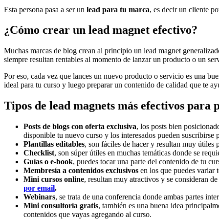
Esta persona pasa a ser un
lead para tu marca
, es decir un cliente p
¿Cómo crear un lead magnet efectivo?
Muchas marcas de blog crean al principio un lead magnet generalizado 
siempre resultan rentables al momento de lanzar un producto o un serv
Por eso, cada vez que lances un nuevo producto o servicio es una buena
ideal para tu curso y luego preparar un contenido de calidad que te ay
Tipos de lead magnets más efectivos para p
Posts de blogs con oferta exclusiva
, los posts bien posicionad
disponible tu nuevo curso y los interesados pueden suscribirse p
Plantillas editables
, son fáciles de hacer y resultan muy útiles
Checklist
, son súper útiles en muchas temáticas donde se requi
Guías o e-book
, puedes tocar una parte del contenido de tu cu
Membresía a contenidos exclusivos
en los que puedes variar t
Mini cursos online
, resultan muy atractivos y se consideran d
por email
.
Webinars
, se trata de una conferencia donde ambas partes inte
Mini consultoría gratis
, también es una buena idea principalme
contenidos que vayas agregando al curso.