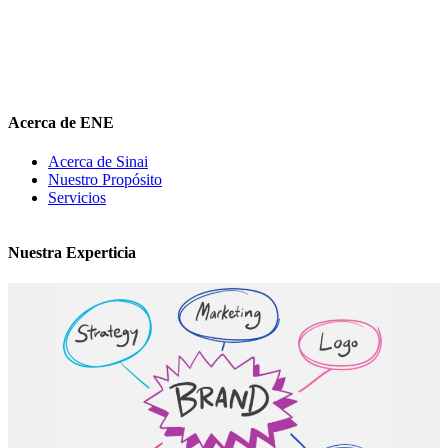
potenciar
su valor auténtico como ventaja competitiva
diferenciadora e
impulsar
su mensaje de marca en el medio digital.
hola@elnuevoentrepreneur.com
Acerca de ENE
Acerca de Sinai
Nuestro Propósito
Servicios
Nuestra Experticia