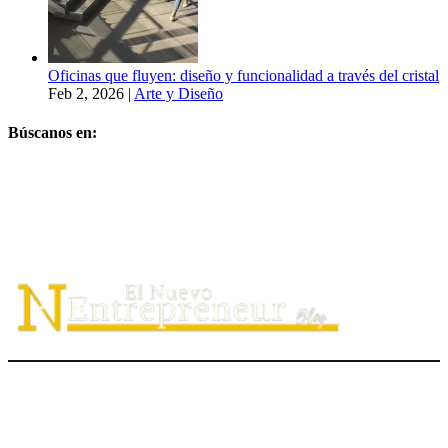
Oficinas que fluyen: diseño y funcionalidad a través del cristal
Feb 2, 2026
|
Arte y Diseño
Búscanos en:
El Nuevo Entrepreneur tiene como misión ayudar a los
emprendedores de servicio a
descubrir
su propósito organizacional,
potenciar
su valor auténtico como ventaja competitiva
diferenciadora e
impulsar
su mensaje de marca en el medio digital.