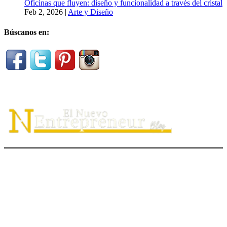
Oficinas que fluyen: diseño y funcionalidad a través del cristal
Feb 2, 2026
|
Arte y Diseño
Búscanos en:
El Nuevo Entrepreneur tiene como misión ayudar a los
emprendedores de servicio a
descubrir
su propósito organizacional,
potenciar
su valor auténtico como ventaja competitiva
diferenciadora e
impulsar
su mensaje de marca en el medio digital.
hola@elnuevoentrepreneur.com