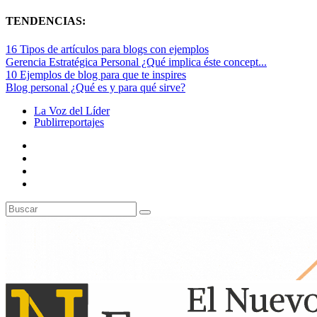
TENDENCIAS:
16 Tipos de artículos para blogs con ejemplos
Gerencia Estratégica Personal ¿Qué implica éste concept...
10 Ejemplos de blog para que te inspires
Blog personal ¿Qué es y para qué sirve?
La Voz del Líder
Publirreportajes