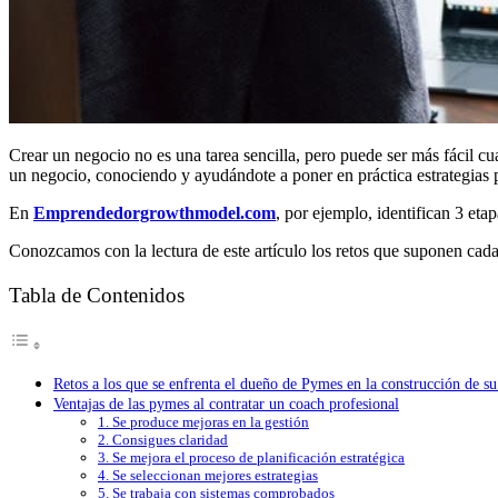
Crear un negocio no es una tarea sencilla, pero puede ser más fácil c
un negocio, conociendo y ayudándote a poner en práctica estrategias 
En
Emprendedorgrowthmodel.com
, por ejemplo, identifican 3 eta
Conozcamos con la lectura de este artículo los retos que suponen cada
Tabla de Contenidos
Retos a los que se enfrenta el dueño de Pymes en la construcción de s
Ventajas de las pymes al contratar un coach profesional
1. Se produce mejoras en la gestión
2. Consigues claridad
3. Se mejora el proceso de planificación estratégica
4. Se seleccionan mejores estrategias
5. Se trabaja con sistemas comprobados