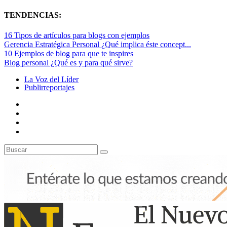
TENDENCIAS:
16 Tipos de artículos para blogs con ejemplos
Gerencia Estratégica Personal ¿Qué implica éste concept...
10 Ejemplos de blog para que te inspires
Blog personal ¿Qué es y para qué sirve?
La Voz del Líder
Publirreportajes