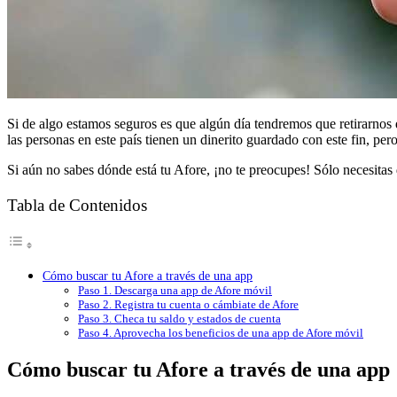
Si de algo estamos seguros es que algún día tendremos que retirarno
las personas en este país tienen un dinerito guardado con este fin, pe
Si aún no sabes dónde está tu Afore, ¡no te preocupes! Sólo necesita
Tabla de Contenidos
Cómo buscar tu Afore a través de una app
Paso 1. Descarga una app de Afore móvil
Paso 2. Registra tu cuenta o cámbiate de Afore
Paso 3. Checa tu saldo y estados de cuenta
Paso 4. Aprovecha los beneficios de una app de Afore móvil
Cómo buscar tu Afore a través de una app