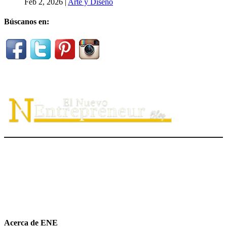
Feb 2, 2026
|
Arte y Diseño
Búscanos en:
El Nuevo Entrepreneur tiene como misión ayudar a los
emprendedores de servicio a
descubrir
su propósito organizacional,
potenciar
su valor auténtico como ventaja competitiva
diferenciadora e
impulsar
su mensaje de marca en el medio digital.
hola@elnuevoentrepreneur.com
Acerca de ENE