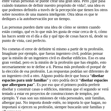
entre varias personas se puede crear una gran idea. Pero ¿qué pasa
cuándo tratamos de definir nuestro propósito de vida?, una idea es
que podemos definirlo a través de la percepción que tienen los otros
sobre nosotros de una manera inteligente. Otra ideas es que te
dediques a la autobservación por un tiempo.
Las personas pueden darte una idea de cómo se sienten cuando
están contigo, qué es lo que más les gusta de estar cerca de ti, cómo
las haces sentir en el día a día y qué tipo de cosas haces tú, desde su
punto de vista, casi perfecto.
No cometas el error de definirte tú mismo a partir de tu profesión.
Imagínate por ejemplo, que fueras ingeniero civil, podrías pensar
que la misión de un ingeniero civil es diseñar edificios. Eso es una
gran verdad, pero es la misión de la profesión que has elegido, esto
necesariamente no te define a ti. Piensa más profundo el porqué de
la elección de esa profesión. Las respuestas podrían ser diferentes de
un ingeniero civil a otro. Alguno podría decir que busca “
diseñar
espacios para unir familias
” y otro podría decir “
diseñar espacios
que alberguen paz
”. Es por eso que el primero podría preferir
diseñar y construir casas o edificios, mientras que el segundo se verá
tentado a estar en proyectos de construcciones de templos, por
ejemplo. Y esas son sus misiones de vida personales, unir familias,
albergar paz. No importa donde estén, no importa lo que hagan, no
importará si ejercen su profesión, siempre buscarán unir familias y