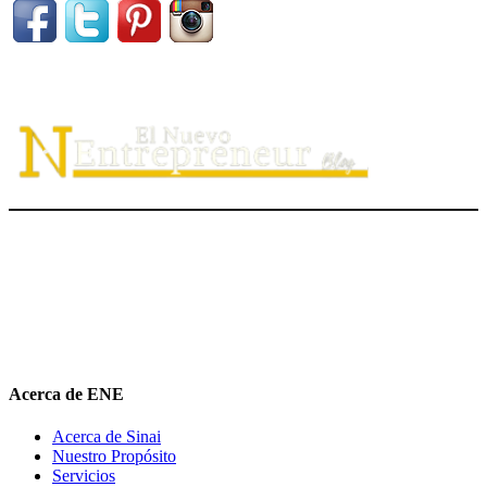
El Nuevo Entrepreneur tiene como misión ayudar a los
emprendedores de servicio a
descubrir
su propósito organizacional,
potenciar
su valor auténtico como ventaja competitiva
diferenciadora e
impulsar
su mensaje de marca en el medio digital.
hola@elnuevoentrepreneur.com
Acerca de ENE
Acerca de Sinai
Nuestro Propósito
Servicios