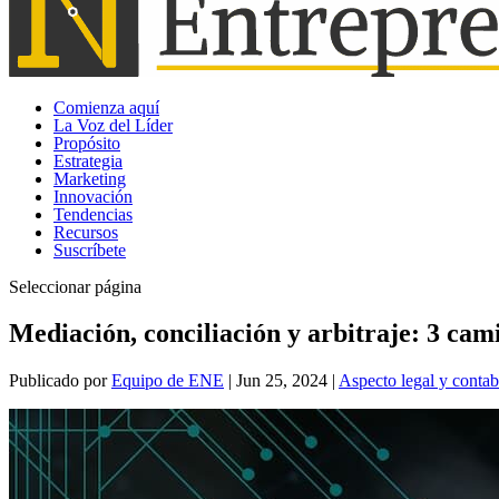
Comienza aquí
La Voz del Líder
Propósito
Estrategia
Marketing
Innovación
Tendencias
Recursos
Suscríbete
Seleccionar página
Mediación, conciliación y arbitraje: 3 cam
Publicado por
Equipo de ENE
|
Jun 25, 2024
|
Aspecto legal y contab