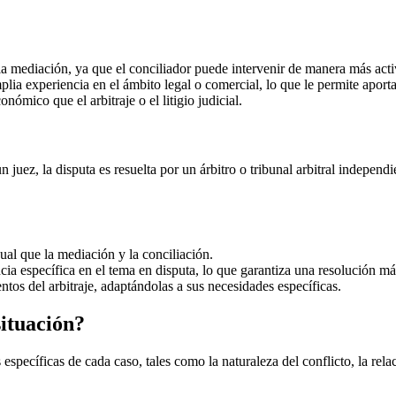
la mediación, ya que el conciliador puede intervenir de manera más act
lia experiencia en el ámbito legal o comercial, lo que le permite aportar
ómico que el arbitraje o el litigio judicial.
n juez, la disputa es resuelta por un árbitro o tribunal arbitral independie
gual que la mediación y la conciliación.
ia específica en el tema en disputa, lo que garantiza una resolución más
tos del arbitraje, adaptándolas a sus necesidades específicas.
ituación?
ecíficas de cada caso, tales como la naturaleza del conflicto, la relaci