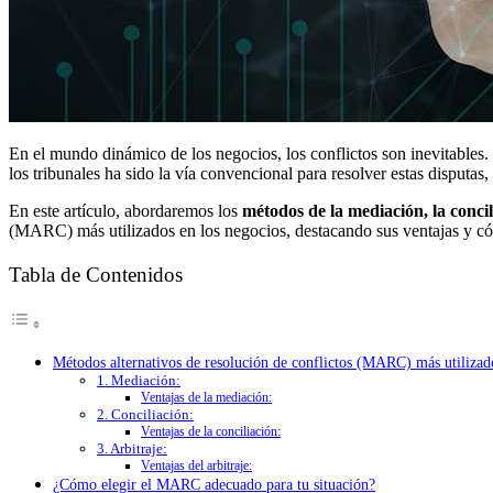
En el mundo dinámico de los negocios, los conflictos son inevitables. S
los tribunales ha sido la vía convencional para resolver estas disputa
En este artículo, abordaremos los
métodos de la mediación, la concil
(MARC) más utilizados en los negocios, destacando sus ventajas y có
Tabla de Contenidos
Métodos alternativos de resolución de conflictos (MARC) más utilizad
1. Mediación:
Ventajas de la mediación:
2. Conciliación:
Ventajas de la conciliación:
3. Arbitraje:
Ventajas del arbitraje:
¿Cómo elegir el MARC adecuado para tu situación?