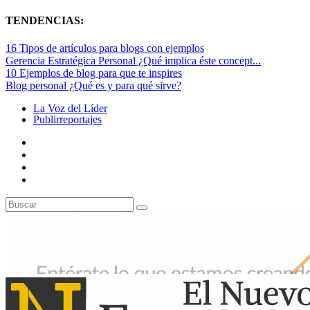
TENDENCIAS:
16 Tipos de artículos para blogs con ejemplos
Gerencia Estratégica Personal ¿Qué implica éste concept...
10 Ejemplos de blog para que te inspires
Blog personal ¿Qué es y para qué sirve?
La Voz del Líder
Publirreportajes