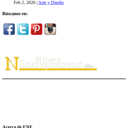
Feb 2, 2026
|
Arte y Diseño
Búscanos en:
El Nuevo Entrepreneur tiene como misión ayudar a los
emprendedores de servicio a
descubrir
su propósito organizacional,
potenciar
su valor auténtico como ventaja competitiva
diferenciadora e
impulsar
su mensaje de marca en el medio digital.
hola@elnuevoentrepreneur.com
Acerca de ENE